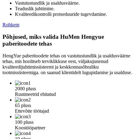
Vastutustundlik ja usaldusväärne.
Teaduslik juhtimine.
Kvaliteedikontrolli protseduuride tugevdamine.
Rohkem
Põhjused, miks valida HuMen Hengyue
paberitoodete tehas
HengYue paberitoodete tehas on vastutustundlik ja usaldusväärne
tehas, mis hoolitseb terviklikkuse eest, väljakujunenud
kvaliteedijuhtimissüsteemi ja keskkonnasõbraliku
tootmissüsteemiga. on saanud klientidelt lugupidamise ja usalduse.
2000 pluss
Ruutmeetrid ehitatud
65 pluss
Ettevõtte töötajad
100 pluss
Koostööpartner
10 pluss