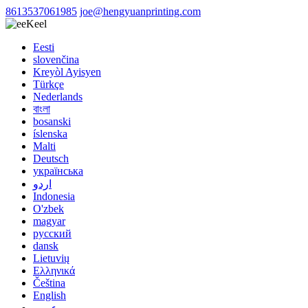
8613537061985
joe@hengyuanprinting.com
Keel
Eesti
slovenčina
Kreyòl Ayisyen
Türkçe
Nederlands
বাংলা
bosanski
íslenska
Malti
Deutsch
українська
اردو
Indonesia
O'zbek
magyar
русский
dansk
Lietuvių
Ελληνικά
Čeština
English