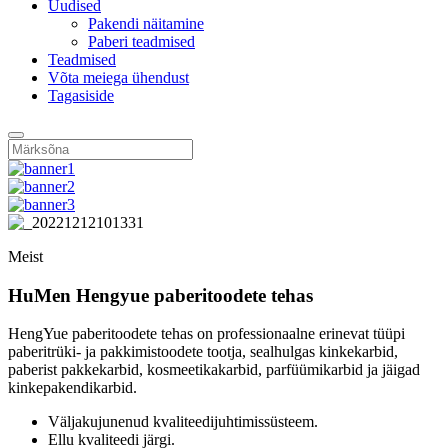
Uudised
Pakendi näitamine
Paberi teadmised
Teadmised
Võta meiega ühendust
Tagasiside
Meist
HuMen Hengyue paberitoodete tehas
HengYue paberitoodete tehas on professionaalne erinevat tüüpi
paberitrüki- ja pakkimistoodete tootja, sealhulgas kinkekarbid,
paberist pakkekarbid, kosmeetikakarbid, parfüümikarbid ja jäigad
kinkepakendikarbid.
Väljakujunenud kvaliteedijuhtimissüsteem.
Ellu kvaliteedi järgi.