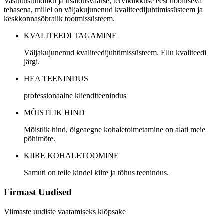
Vastutustundliku ja usaldusväärse, terviklikkuse eest hoolitseva
tehasena, millel on väljakujunenud kvaliteedijuhtimissüsteem ja
keskkonnasõbralik tootmissüsteem.
KVALITEEDI TAGAMINE
Väljakujunenud kvaliteedijuhtimissüsteem. Ellu kvaliteedi
järgi.
HEA TEENINDUS
professionaalne klienditeenindus
MÕISTLIK HIND
Mõistlik hind, õigeaegne kohaletoimetamine on alati meie
põhimõte.
KIIRE KOHALETOOMINE
Samuti on teile kindel kiire ja tõhus teenindus.
Firmast Uudised
Viimaste uudiste vaatamiseks klõpsake