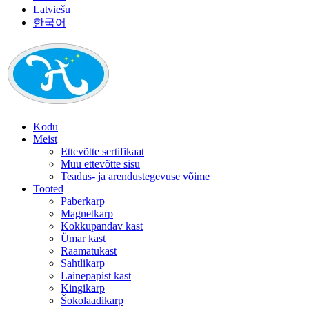
Latviešu
한국어
Kodu
Meist
Ettevõtte sertifikaat
Muu ettevõtte sisu
Teadus- ja arendustegevuse võime
Tooted
Paberkarp
Magnetkarp
Kokkupandav kast
Ümar kast
Raamatukast
Sahtlikarp
Lainepapist kast
Kingikarp
Šokolaadikarp