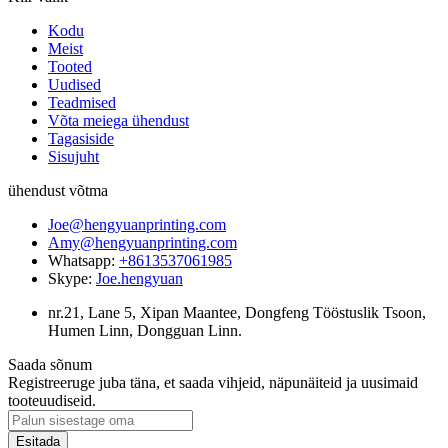
Kodu
Meist
Tooted
Uudised
Teadmised
Võta meiega ühendust
Tagasiside
Sisujuht
ühendust võtma
Joe@hengyuanprinting.com
Amy@hengyuanprinting.com
Whatsapp:
+8613537061985
Skype:
Joe.hengyuan
nr.21, Lane 5, Xipan Maantee, Dongfeng Tööstuslik Tsoon,
Humen Linn, Dongguan Linn.
Saada sõnum
Registreeruge juba täna, et saada vihjeid, näpunäiteid ja uusimaid
tooteuudiseid.
Esitada