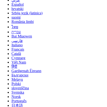
عربي
Español
hrvatski
Srbija jezik (latinica)
suomi
România limbi
ไทย
עברית
Bai Miaowen
فارسی
Italiano
Français
Català
Cymraeg
Việt Nam
हिंदी
Gaeilgenah Éireann
Български
Melayu
Polski
slovenščina
Svenska
Norsk
Português
日本語